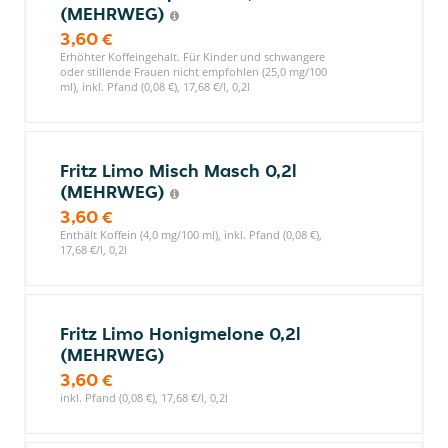
(MEHRWEG)
3,60 €
Erhöhter Koffeingehalt. Für Kinder und schwangere
oder stillende Frauen nicht empfohlen (25,0 mg/100
ml), inkl. Pfand (0,08 €), 17,68 €/l, 0,2l
Fritz Limo Misch Masch 0,2l
(MEHRWEG)
3,60 €
Enthält Koffein (4,0 mg/100 ml), inkl. Pfand (0,08 €),
17,68 €/l, 0,2l
Fritz Limo Honigmelone 0,2l
(MEHRWEG)
3,60 €
inkl. Pfand (0,08 €), 17,68 €/l, 0,2l