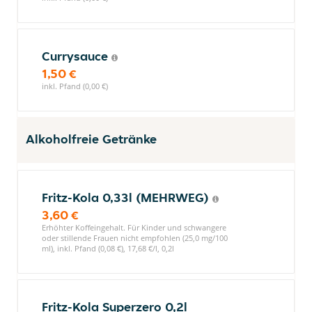
Currysauce
1,50 €
inkl. Pfand (0,00 €)
Alkoholfreie Getränke
Fritz-Kola 0,33l (MEHRWEG)
3,60 €
Erhöhter Koffeingehalt. Für Kinder und schwangere
oder stillende Frauen nicht empfohlen (25,0 mg/100
ml), inkl. Pfand (0,08 €), 17,68 €/l, 0,2l
Fritz-Kola Superzero 0,2l